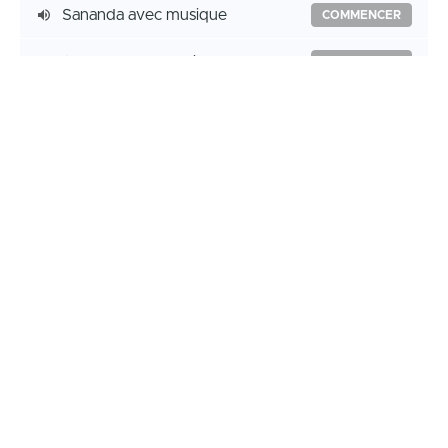
Sananda avec musique
COMMENCER
Sananda sans musique
COMMENCER
€29
Prix d'achat
Moins
Si vous souhaitez payer via PayPal, je peux vous
faire parvenir un lien de paiement personnalisé
et sécurisé. Contactez-moi par email.
Acheter